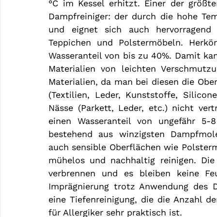
°C im Kessel erhitzt. Einer der größt
Dampfreiniger: der durch die hohe Tem
und eignet sich auch hervorragend z
Teppichen und Polstermöbeln. Herköm
Wasseranteil von bis zu 40%. Damit kan
Materialien von leichten Verschmutzu
Materialien, da man bei diesen die Obe
(Textilien, Leder, Kunststoffe, Silico
Nässe (Parkett, Leder, etc.) nicht ver
einen Wasseranteil von ungefähr 5-8
bestehend aus winzigsten Dampfmole
auch sensible Oberflächen wie Polsterm
mühelos und nachhaltig reinigen. Die 
verbrennen und es bleiben keine Feuc
Imprägnierung trotz Anwendung des Da
eine Tiefenreinigung, die die Anzahl de
für Allergiker sehr praktisch ist.