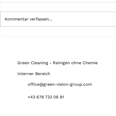
Kommentar verfassen...
Mehr als nur heiße Luft!
5 ausschlag
warum sich 
lohnt
Green Cleaning - Reinigen ohne Chemie
Interner Bereich
office@green-vision-group.com
+43 676 733 06 81