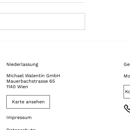
gebende Gründe,
Wir bieten für jede Situatio
ein Thermostar
das passende Zubehör
Niederlassung
Ge
Michael Walentin GmbH
Mo
Mauerbachstrasse 65
1140 Wien
Ko
Karte ansehen
Impressum