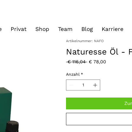
e
Privat
Shop
Team
Blog
Karriere
Artikelnummer: NAFO
Naturesse Öl - 
Standardpreis
Sale-
 € 116,04 
€ 78,00
Preis
Anzahl
*
Zu